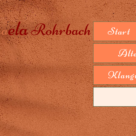
ela
ha
R
ohrbach
Start
Alt
Klang