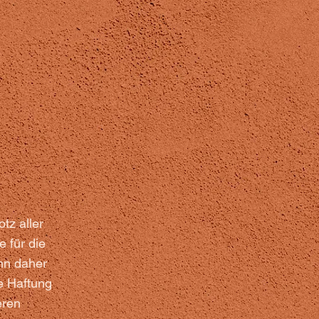
tz aller
 für die
ann daher
e Haftung
eren