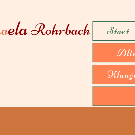
ela
ha
R
ohrbach
Start
Alt
Klang