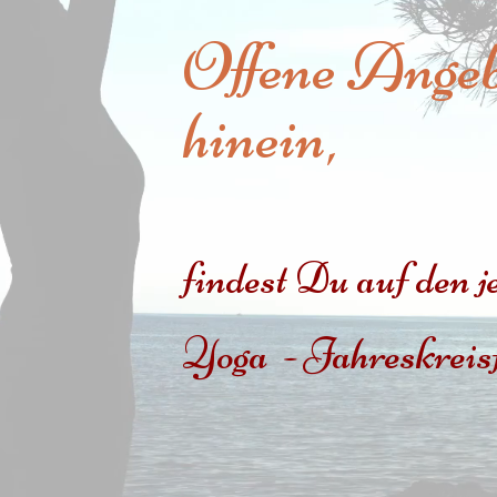
Offene Ange
hinein,
findest Du auf den j
Yoga - Jahreskreisf