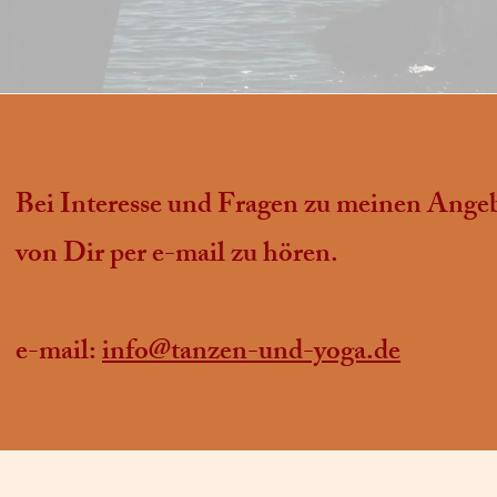
Bei Interesse und Fragen zu meinen Angeb
von Dir per e-mail zu hören.
e-mail:
info@tanzen-und-yoga.de