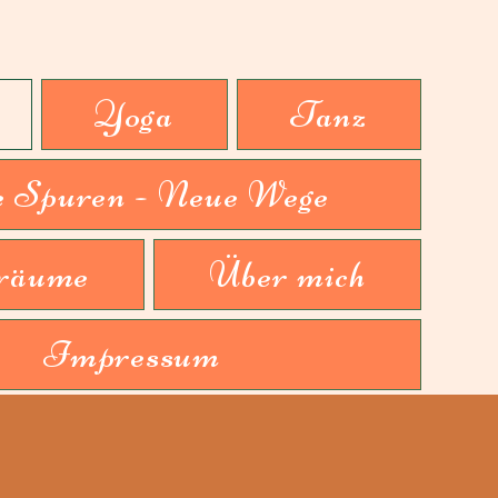
Yoga
Tanz
e Spuren - Neue Wege
räume
Über mich
Impressum