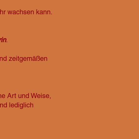
ehr wachsen kann.
in
.
und zeitgemäßen
he Art und Weise,
nd lediglich