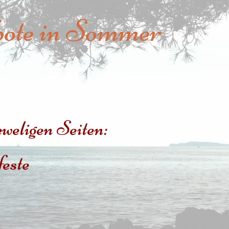
bote in Sommer
eweligen Seiten:
este